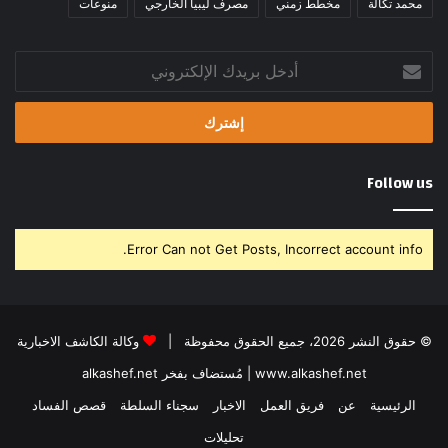
محمد تكالة
مخطط زمني
مصرف ليبيا الخارجي
منوعات
أدخل
بريدك
الإلكتروني
Follow us
Error Can not Get Posts, Incorrect account info.
© حقوق النشر 2026، جميع الحقوق محفوظة |
وكالة الكاشف الاخبارية
www.alkashef.net
| مُستضاف بفخر
alkashef.net
الرئيسية
عن
فريق العمل
الاخبار
سجناء السلطة
قصص الفساد
تحليلات