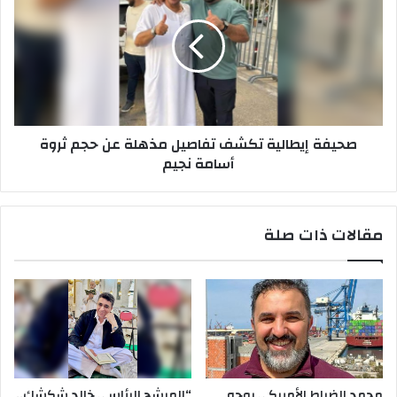
تكشف
تفاصيل
مذهلة
عن
حجم
ثروة
أسامة
صحيفة إيطالية تكشف تفاصيل مذهلة عن حجم ثروة
نجيم
أسامة نجيم
مقالات ذات صلة
محمد الضراط الأميركي بوجه
“المرشح الرئاسي خالد شكشك..