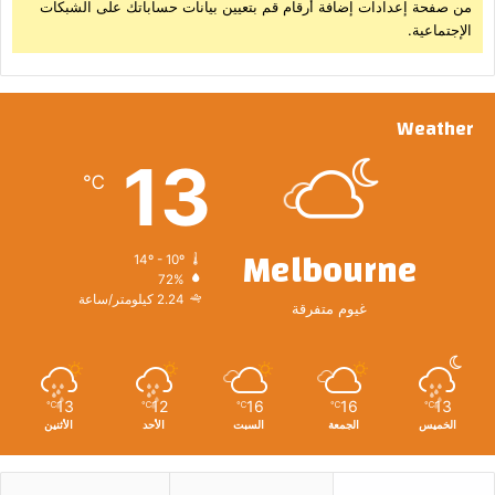
من صفحة إعدادات إضافة أرقام قم بتعيين بيانات حساباتك على الشبكات
الإجتماعية.
Weather
13
℃
Melbourne
14º - 10º
72%
2.24 كيلومتر/ساعة
غيوم متفرقة
13
12
16
16
13
℃
℃
℃
℃
℃
الخميس
الجمعة
السبت
الأحد
الأثنين