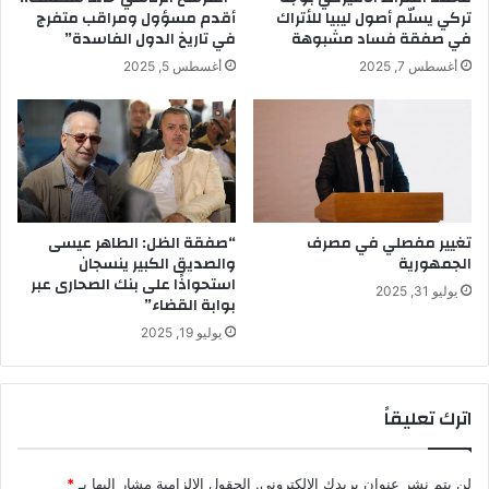
تركي يسلّم أصول ليبيا للأتراك
أقدم مسؤول ومراقب متفرج
في صفقة فساد مشبوهة
في تاريخ الدول الفاسدة”
أغسطس 7, 2025
أغسطس 5, 2025
تغيير مفصلي في مصرف
“صفقة الظل: الطاهر عيسى
الجمهورية
والصديق الكبير ينسجان
استحواذًا على بنك الصحارى عبر
يوليو 31, 2025
بوابة القضاء”
يوليو 19, 2025
اترك تعليقاً
لن يتم نشر عنوان بريدك الإلكتروني.
الحقول الإلزامية مشار إليها بـ
*