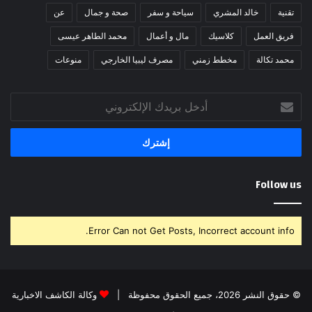
تقنية
خالد المشري
سياحة و سفر
صحة و جمال
عن
فريق العمل
كلاسيك
مال و أعمال
محمد الطاهر عيسى
محمد تكالة
مخطط زمني
مصرف ليبيا الخارجي
منوعات
أدخل
بريدك
الإلكتروني
Follow us
Error Can not Get Posts, Incorrect account info.
© حقوق النشر 2026، جميع الحقوق محفوظة |
وكالة الكاشف الاخبارية